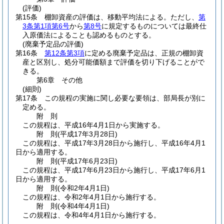
(評価)
第15条
棚卸資産の評価は、移動平均法による。
ただし、
第
3条第1項第6号
から
第8号
に規定するものについては最終仕
入原価法によることも認めるものとする。
(廃棄予定品の評価)
第16条
第12条第3項
に定める廃棄予定品は、正規の棚卸資
産と区別し、処分可能価額まで評価を切り下げることがで
きる。
第6章
その他
(細則)
第17条
この規程の実施に関し必要な要領は、部局長が別に
定める。
附
則
この規程は、平成16年4月1日から実施する。
附
則
(平成17年3月28日
)
この規程は、平成17年3月28日から施行し、平成16年4月1
日から適用する。
附
則
(平成17年6月23日
)
この規程は、平成17年6月23日から施行し、平成17年6月1
日から適用する。
附
則
(令和2年4月1日
)
この規程は、令和2年4月1日から施行する。
附
則
(令和4年4月1日
)
この規程は、令和4年4月1日から施行する。