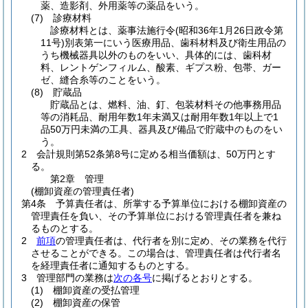
薬、造影剤、外用薬等の薬品をいう。
(7)
診療材料
診療材料とは、薬事法施行令
(昭和36年1月26日政令第
11号)
別表第一にいう医療用品、歯科材料及び衛生用品の
うち機械器具以外のものをいい、具体的には、歯科材
料、レントゲンフィルム、酸素、ギプス粉、包帯、ガー
ゼ、縫合糸等のことをいう。
(8)
貯蔵品
貯蔵品とは、燃料、油、釘、包装材料その他事務用品
等の消耗品、耐用年数1年未満又は耐用年数1年以上で1
品50万円未満の工具、器具及び備品で貯蔵中のものをい
う。
2
会計規則第52条第8号に定める相当価額は、50万円とす
る。
第2章
管理
(棚卸資産の管理責任者)
第4条
予算責任者は、所掌する予算単位における棚卸資産の
管理責任を負い、その予算単位における管理責任者を兼ね
るものとする。
2
前項
の管理責任者は、代行者を別に定め、その業務を代行
させることができる。
この場合は、管理責任者は代行者名
を経理責任者に通知するものとする。
3
管理部門の業務は
次の各号
に掲げるとおりとする。
(1)
棚卸資産の受払管理
(2)
棚卸資産の保管