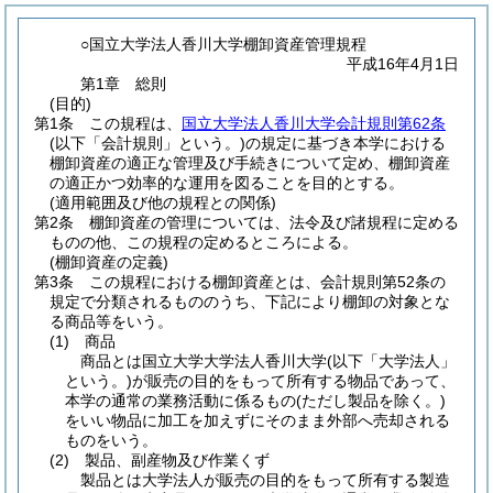
○国立大学法人香川大学棚卸資産管理規程
平成16年4月1日
第1章
総則
(目的)
第1条
この規程は、
国立大学法人香川大学会計規則第62条
(以下「会計規則」という。)
の規定に基づき本学における
棚卸資産の適正な管理及び手続きについて定め、棚卸資産
の適正かつ効率的な運用を図ることを目的とする。
(適用範囲及び他の規程との関係)
第2条
棚卸資産の管理については、法令及び諸規程に定める
ものの他、この規程の定めるところによる。
(棚卸資産の定義)
第3条
この規程における棚卸資産とは、会計規則第52条の
規定で分類されるもののうち、下記により棚卸の対象とな
る商品等をいう。
(1)
商品
商品とは国立大学大学法人香川大学
(以下「大学法人」
という。)
が販売の目的をもって所有する物品であって、
本学の通常の業務活動に係るもの
(ただし製品を除く。)
をいい物品に加工を加えずにそのまま外部へ売却される
ものをいう。
(2)
製品、副産物及び作業くず
製品とは大学法人が販売の目的をもって所有する製造