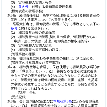
(3)
実地棚卸の実施と報告
(4)
前各号
に付帯する棚卸資産管理業務
(棚卸資産の管理事務)
第5条
経理責任者は、所掌する経理単位における棚卸資産の
管理に関する事務についての責任を負う。
2
経理責任者は、棚卸資産の管理に関する事務として以下の
各号
に掲げる業務を行う。
(1)
棚卸資産台帳の作成保管
(2)
棚卸資産の統括管理
(契約書の保管、管理部門からの
申請・届出の承認・受理、棚卸資産の検収確認等)
(3)
実地棚卸の実施の総括
(4)
棚卸資産の損害保険の取扱い
(管理事務の権限)
第6条
棚卸資産に関わる事務処理の権限は、別に定める。
(管理者の注意義務及び遵守事項)
第7条
棚卸資産等を管理し、又は使用する役職員及び嘱託者
(以下「職員等」という。)
は、善良なる管理者の注意義務
をもってその事務を行わなければならない。
この場合にお
いて、管理責任者は所管の棚卸資産に破損、盗難、火災等
の事故が発生することを防止するとともに、必要な管理を
常時行わなければならない。
第3章
受払
(受払記録)
第8条
会計規則第52条並びに
本規程第3条
に定める棚卸資産
については、棚卸資産台帳を設け、品目別に入荷又は出荷