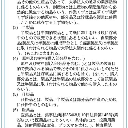
品その他の生産品であって、大学法人の通常の業務活動
に係るものをいう。副産物とは主産物の製造過程から必
然的に派生する物品をいう。作業くずとは皮革くず裁断
くず落綿その他原材料、部分品又は貯蔵品を製造に使用
したために残存するくず物をいう。
(3)
半製品
半製品とは中間的製品として既に加工を終り現に貯蔵
中のもので販売できる状態にあるものをいい、自製部分
品
(製品又は半製品の組成部分として当該製品又は半製品
に取り付けられる物品で大学法人製作に係るものをい
う。)
もこれに含まれる。
(4)
原料及び材料
(購入部分品を含む。)
原料及び材料
(購入部分品を含む。)
とは製品の製造目
的で費消される物品で未だその用に供されないもの
(ただ
し半製品又は貯蔵品に属するものを除く。)
をいい、購入
部分品とは、製品又は半製品の組成部分として当該製品
又は半製品に取り付けられる物品で他から購入したもの
をいう。
(5)
仕掛品
仕掛品とは、製品、半製品又は部分品の生産のため現
に仕掛中のものをいう。
(6)
医薬品
医薬品とは、薬事法
(昭和35年8月10日法律第145号)
第
2条にいう医薬品のことをいい、具体的には、投薬用薬
品、注射用薬品
(血液、プラズマを含む。)
、検査用試