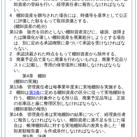
卸資産の登録を行い、経理責任者に報告しなければならな
い。
4
棚卸資産を贈与された場合には、時価等を基準として公正
に評価した額をもって取得原価とする。
(棚卸資産の処分)
第12条
販売を目的としない棚卸資産並びに、破損、故障ま
たは陳腐化が著しい棚卸資産を廃棄処分しようとする場合
は、別に定める承認権限に基づいて承認を受けなければな
らない。
2
承認決裁された時点をもって棚卸資産から除外する。
3
廃棄予定品で直ちに廃棄を行わないものは、廃棄予定品リ
ストに記載し、専用の保管場所に移動しなければならな
い。
第4章
棚卸
(棚卸の実施)
第13条
管理責任者は毎事業年度末に実地棚卸を実施する。
2
棚卸は
第3条
に定める棚卸資産の区分に従って実地棚卸を
行う。
棚卸の対象外となる預り品、廃棄予定品等は、正規
の在庫品と厳に整理区別しなければならない。
(棚卸差額の報告)
第14条
管理責任者は実地棚卸の結果について、経理責任者
に報告しなければならない。
棚卸資産に過不足を生じた場
合は、帳簿棚卸高に対する実地棚卸高の差異を表した「棚
卸差額報告書」を作成添付しなければならない。
第5章
評価