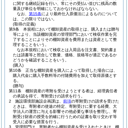
に関する継続記録を行い、常にその受払い並びに残高の数
量及び単位を明確にしておかなければならない。
なお、
第15条
により最終仕入原価法によるものについて
は、この限りではない。
(取得の定義)
第9条
本規程において棚卸資産の取得とは、購入または贈与
等により、当該棚卸資産の管理部門において検収作業を完
了することによりその棚卸資産を費用または資産として整
理することをいう。
なお本規程において検収とは入荷品を注文書、契約書ま
たは請書等と照合して数量、価格、規格等が適正であるか
どうかを確認することをいう。
(購入)
第10条
正当な棚卸資産を購入によって取得した場合には、
購入代金に購入手数料等の付随費用を加えて取得原価とす
る。
(贈与)
第11条
棚卸資産の寄附を受けようとする者は、経理責任者
の承認を得て、寄附受けの請求を行う。
2
施設環境部施設企画課は、
前項
の寄附受けの請求を受けた
ときは、寄附者の使途の特定、寄附受けに要する経費、大
学法人の運営に与える影響その他必要な事項を整理し、寄
附受け財産の授受を的確に行うための証書を取り交わす等
受入に必要な措置を行う。
3
管理部門は、寄附者から棚卸資産を受け入れたときは、棚