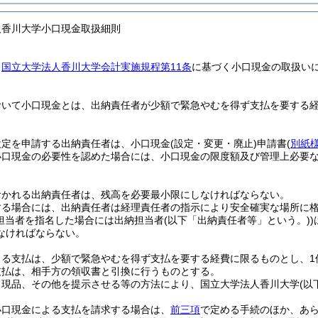
人香川大学小口現金取扱細則
、
国立大学法人香川大学会計実施規程第11条
に基づく小口現金の取扱い
。
おいて小口現金とは、出納責任者が少額で緊急やむを得ず支払を要する
設定を申請する出納責任者は、小口現金
(設定・変更・廃止)
申請書
(
別紙様
小口現金の必要性を認めた場合には、小口現金の限度額及び管理上必要
おかれる出納責任者は、残高を必要最小限にしなければならない。
する場合には、出納責任者は経理責任者の指示により安全確実な場所に
納担当者を指名した場合には出納担当者
(以下「出納責任者等」という。)
)
なければならない。
よる支払は、少額で緊急やむを得ず支払を要する経費に限るものとし、1
支払は、相手方の領収書と引換に行うものとする。
、現品、その他を提示させる等の方法により、国立大学法人香川大学
(以
小口現金による支払を請求する場合は、
前三項
で定める手続のほか、あ