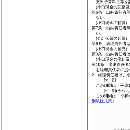
支出予算科目等を
(小口現金の記帳及
第6条
出納責任者
ない。
(小口現金の精算)
第7条
出納責任者
い。
(会計伝票の起票)
第8条
経理責任者
(小口現金の補充)
第9条
出納責任者
(小口現金の廃止及
第10条
出納責任者
を経理責任者に提
2
経理責任者は、
附
則
この細則は、平成1
附
則
(令和元
この細則は、令和
別紙様式第1