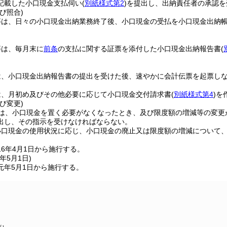
記載した小口現金支払伺い
(
別紙様式第2
)
を提出し、出納責任者の承認を
び照合)
等は、日々の小口現金出納業務終了後、小口現金の受払を小口現金出納
等は、毎月末に
前条
の支払に関する証票を添付した小口現金出納報告書
(
は、小口現金出納報告書の提出を受けた後、速やかに会計伝票を起票し
は、月初め及びその他必要に応じて小口現金交付請求書
(
別紙様式第4
)
を
び変更)
は、小口現金を置く必要がなくなったとき、及び限度額の増減等の変更
出し、その指示を受けなければならない。
小口現金の使用状況に応じ、小口現金の廃止又は限度額の増減について
6年4月1日から施行する。
年5月1日
)
元年5月1日から施行する。