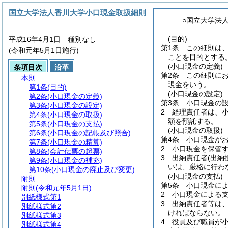
国立大学法人香川大学小口現金取扱細則
○国立大学法
(目的)
平成16年4月1日 種別なし
第1条
この細則は
(令和元年5月1日施行)
ことを目的とする
(小口現金の定義)
条項目次
沿革
第2条
この細則に
本則
現金をいう。
第1条
(目的)
(小口現金の設定)
第2条
(小口現金の定義)
第3条
小口現金の
第3条
(小口現金の設定)
2
経理責任者は、
第4条
(小口現金の取扱)
額を預託する。
第5条
(小口現金の支払)
(小口現金の取扱)
第6条
(小口現金の記帳及び照合)
第4条
小口現金が
第7条
(小口現金の精算)
2
小口現金を保管
第8条
(会計伝票の起票)
3
出納責任者
(出
第9条
(小口現金の補充)
いは、厳格に行わ
第10条
(小口現金の廃止及び変更)
(小口現金の支払)
附則
第5条
小口現金に
附則
(令和元年5月1日)
2
小口現金による
別紙様式第1
3
出納責任者等は
別紙様式第2
ければならない。
別紙様式第3
4
役員及び職員が
別紙様式第4