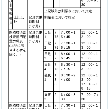
6：00～6：
び
30
非
常
上記以外は割振表において指定
勤
上記以
変形労働
割振表において指定
教
外
時間制
員
(1か月)
医療技術部
変形労働
日勤
7.
7：00～1
11：00～1
検査部門配
時間制
1
75
5：45
2：00
置の職員
(1か月)
日勤
7.
7：30～1
12：00～1
(上記に該
2
75
6：15
3：00
当する者を
日勤
7.
8：00～1
12：00～1
除く。)
3
75
6：45
3：00
日勤
7.
8：30～1
12：00～1
4
75
7：15
3：00
昼夜
1
8：30～2
12：00～1
1
3.
4：00
3：00
5
17：15～1
8：15
昼夜
2
6：00～8：
7：00～7：
2
30
30
医療技術部
変形労働
日勤
7.
7：30～1
12：00～1