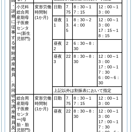
師
・
小児科
変形労働
日勤
7.
8：30～1
12：00～1
診
総合周
時間制
75
7：15
3：00
療
産期母
(1か月)
昼夜
1
8：30～2
12：00～1
に
子医療
1
3.
4：00
3：00
従
センタ
5
17：15～1
事
ー
(新生
8：15
す
児部門)
る
昼夜
2
6：30～8：
寄
2
30
附
昼夜
22
8：30～8：
12：00～1
講
3
30
3：00
座
17：00～1
教
7：30
員
6：00～6：
、
30
共
同
上記以外は割振表において指定
研
総合周
変形労働
日勤
7.
8：30～1
12：00～1
究
産期母
時間制
75
7：15
3：00
講
子医療
(1か月)
昼夜
22
8：30～8：
12：00～1
座
センタ
30
3：00
教
ー
(母
17：00～1
員
胎・胎
7：30
及
児部門)