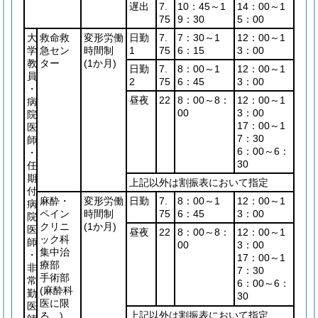
遅出
7.
10：45～1
14：00～1
75
9：30
5：00
大
救命救
変形労働
日勤
7.
7：30～1
12：00～1
学
急セン
時間制
1
75
6：15
3：00
教
ター
(1か月)
日勤
7.
8：00～1
12：00～1
員
2
75
6：45
3：00
・
昼夜
22
8：00～8：
12：00～1
病
00
3：00
院
17：00～1
医
7：30
師
6：00～6：
・
30
任
期
上記以外は割振表において指定
付
麻酔・
変形労働
日勤
7.
8：00～1
12：00～1
病
ペイン
時間制
75
6：45
3：00
院
クリニ
(1か月)
医
昼夜
22
8：00～8：
12：00～1
ック科
師
00
3：00
集中治
・
17：00～1
療部
非
7：30
手術部
常
6：00～6：
(麻酔科
勤
30
医に限
医
上記以外は割振表において指定
る。)