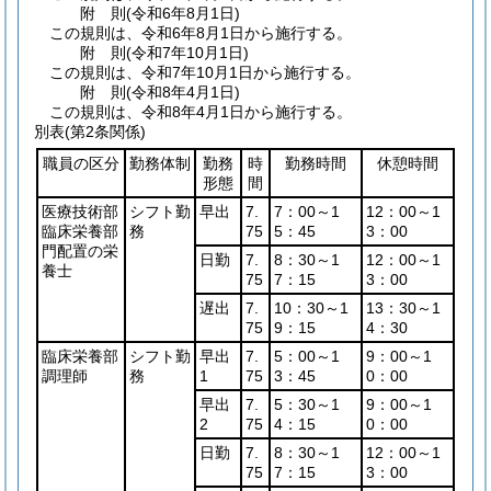
附
則
(令和6年8月1日
)
この規則は、令和6年8月1日から施行する。
附
則
(令和7年10月1日
)
この規則は、令和7年10月1日から施行する。
附
則
(令和8年4月1日
)
この規則は、令和8年4月1日から施行する。
別表
(第2条関係)
職員の区分
勤務体制
勤務
時
勤務時間
休憩時間
形態
間
医療技術部
シフト勤
早出
7.
7：00～1
12：00～1
臨床栄養部
務
75
5：45
3：00
門配置の栄
日勤
7.
8：30～1
12：00～1
養士
75
7：15
3：00
遅出
7.
10：30～1
13：30～1
75
9：15
4：30
臨床栄養部
シフト勤
早出
7.
5：00～1
9：00～1
調理師
務
1
75
3：45
0：00
早出
7.
5：30～1
9：00～1
2
75
4：15
0：00
日勤
7.
8：30～1
12：00～1
75
7：15
3：00