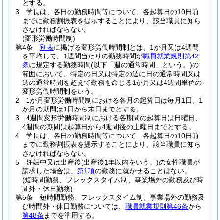
とする。
3
学長は、各日の勤務時間等について、各起算日の10日前
までに勤務割振表を提示することにより、該当職員に知ら
さなければならない。
(変形労働時間制)
第4条
別表
に掲げる変形労働時間制とは、1か月又は4週間
を平均して、1週間当たりの勤務時間が
職員就業規則第42
条
に規定する勤務時間
(以下「週の通常時間」という。)
の
範囲において、特定の日又は特定の週に日の通常時間又は
週の通常時間を超えて勤務を命じる1か月又は4週間単位の
変形労働時間制をいう。
2
1か月変形労働時間制における各月の起算日は毎月1日、1
か月の期間は1日から末日までとする。
3
4週間変形労働時間制における各期間の起算日は日曜日、
4週間の期間は起算日から4週間後の土曜日までとする。
4
学長は、各日の勤務時間等について、各起算日の10日前
までに勤務割振表を提示することにより、該当職員に知ら
さなければならない。
5
妊娠中又は出産後
(出産後1年以内をいう。)
の女性職員が
請求した場合は、
第1項
の勤務に就かせることはない。
(短時間勤務、フレックスタイム制、事業場外の勤務及び時
間外・休日勤務)
第5条
短時間勤務、フレックスタイム制、事業場外の勤務及
び時間外・休日勤務については、
職員就業規則第46条
から
第48条
までを準用する。