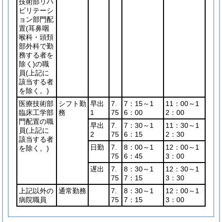
技術部リハ
ビリテーシ
ョン部門配
置
(耳鼻咽
喉科・頭頚
部外科で勤
務する者を
除く)
の職
員
(上記に
該当する者
を除く。)
医療技術部
シフト勤
早出
7.
7：15～1
11：00～1
臨床工学部
務
1
75
6：00
2：00
門配置の職
早出
7.
7：30～1
11：30～1
員
(上記に
2
75
6：15
2：30
該当する者
日勤
7.
8：00～1
12：00～1
を除く。)
75
6：45
3：00
遅出
7.
8：30～1
12：30～1
75
7：15
3：30
上記以外の
通常勤務
7.
8：30～1
12：00～1
病院職員
75
7：15
3：00