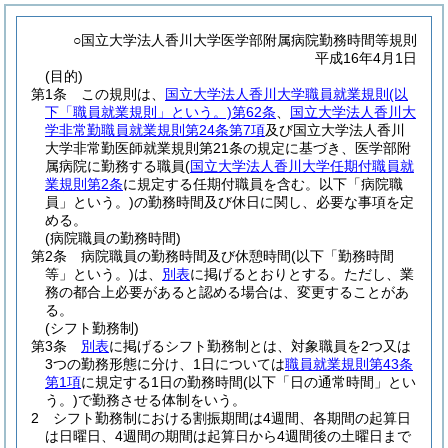
○国立大学法人香川大学医学部附属病院勤務時間等規則
平成16年4月1日
(目的)
第1条
この規則は、
国立大学法人香川大学職員就業規則
(以
下「職員就業規則」という。)
第62条
、
国立大学法人香川大
学非常勤職員就業規則第24条第7項
及び国立大学法人香川
大学非常勤医師就業規則第21条の規定に基づき、医学部附
属病院に勤務する職員
(
国立大学法人香川大学任期付職員就
業規則第2条
に規定する任期付職員を含む。以下「病院職
員」という。)
の勤務時間及び休日に関し、必要な事項を定
める。
(病院職員の勤務時間)
第2条
病院職員の勤務時間及び休憩時間
(以下「勤務時間
等」という。)
は、
別表
に掲げるとおりとする。
ただし、業
務の都合上必要があると認める場合は、変更することがあ
る。
(シフト勤務制)
第3条
別表
に掲げるシフト勤務制とは、対象職員を2つ又は
3つの勤務形態に分け、1日については
職員就業規則第43条
第1項
に規定する1日の勤務時間
(以下「日の通常時間」とい
う。)
で勤務させる体制をいう。
2
シフト勤務制における割振期間は4週間、各期間の起算日
は日曜日、4週間の期間は起算日から4週間後の土曜日まで