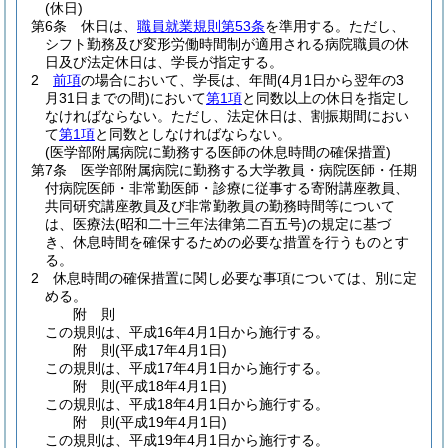
(休日)
第6条
休日は、
職員就業規則第53条
を準用する。
ただし、
シフト勤務及び変形労働時間制が適用される病院職員の休
日及び法定休日は、学長が指定する。
2
前項
の場合において、学長は、年間
(4月1日から翌年の3
月31日までの間)
において
第1項
と同数以上の休日を指定し
なければならない。
ただし、法定休日は、割振期間におい
て
第1項
と同数としなければならない。
(医学部附属病院に勤務する医師の休息時間の確保措置)
第7条
医学部附属病院に勤務する大学教員・病院医師・任期
付病院医師・非常勤医師・診療に従事する寄附講座教員、
共同研究講座教員及び非常勤教員の勤務時間等について
は、医療法
(昭和二十三年法律第二百五号)
の規定に基づ
き、休息時間を確保するための必要な措置を行うものとす
る。
2
休息時間の確保措置に関し必要な事項については、別に定
める。
附
則
この規則は、平成16年4月1日から施行する。
附
則
(平成17年4月1日
)
この規則は、平成17年4月1日から施行する。
附
則
(平成18年4月1日
)
この規則は、平成18年4月1日から施行する。
附
則
(平成19年4月1日
)
この規則は、平成19年4月1日から施行する。