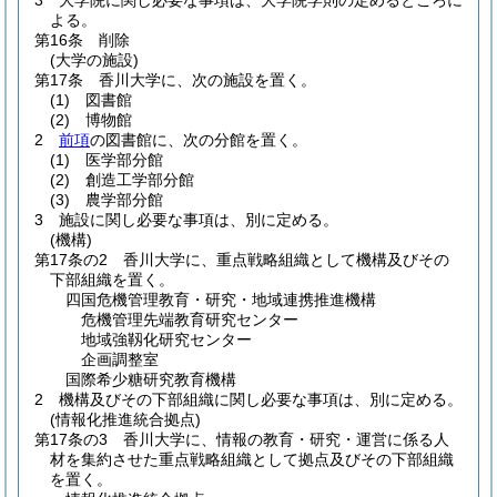
3
大学院に関し必要な事項は、大学院学則の定めるところに
よる。
第16条
削除
(大学の施設)
第17条
香川大学に、次の施設を置く。
(1)
図書館
(2)
博物館
2
前項
の図書館に、次の分館を置く。
(1)
医学部分館
(2)
創造工学部分館
(3)
農学部分館
3
施設に関し必要な事項は、別に定める。
(機構)
第17条の2
香川大学に、重点戦略組織として機構及びその
下部組織を置く。
四国危機管理教育・研究・地域連携推進機構
危機管理先端教育研究センター
地域強靱化研究センター
企画調整室
国際希少糖研究教育機構
2
機構及びその下部組織に関し必要な事項は、別に定める。
(情報化推進統合拠点)
第17条の3
香川大学に、情報の教育・研究・運営に係る人
材を集約させた重点戦略組織として拠点及びその下部組織
を置く。