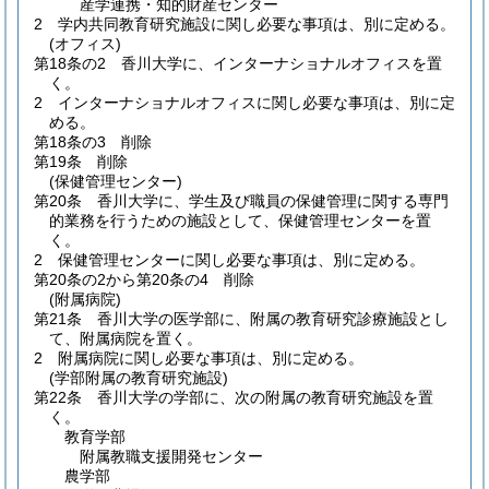
産学連携・知的財産センター
2
学内共同教育研究施設に関し必要な事項は、別に定める。
(オフィス)
第18条の2
香川大学に、インターナショナルオフィスを置
く。
2
インターナショナルオフィスに関し必要な事項は、別に定
める。
第18条の3
削除
第19条
削除
(保健管理センター)
第20条
香川大学に、学生及び職員の保健管理に関する専門
的業務を行うための施設として、保健管理センターを置
く。
2
保健管理センターに関し必要な事項は、別に定める。
第20条の2から第20条の4
削除
(附属病院)
第21条
香川大学の医学部に、附属の教育研究診療施設とし
て、附属病院を置く。
2
附属病院に関し必要な事項は、別に定める。
(学部附属の教育研究施設)
第22条
香川大学の学部に、次の附属の教育研究施設を置
く。
教育学部
附属教職支援開発センター
農学部