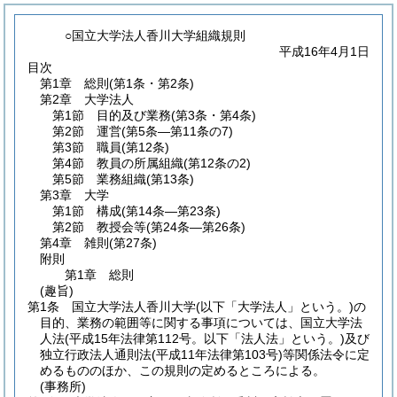
○国立大学法人香川大学組織規則
平成16年4月1日
目次
第1章
総則
(第1条・第2条)
第2章
大学法人
第1節
目的及び業務
(第3条・第4条)
第2節
運営
(第5条―第11条の7)
第3節
職員
(第12条)
第4節
教員の所属組織
(第12条の2)
第5節
業務組織
(第13条)
第3章
大学
第1節
構成
(第14条―第23条)
第2節
教授会等
(第24条―第26条)
第4章
雑則
(第27条)
附則
第1章
総則
(趣旨)
第1条
国立大学法人香川大学
(以下「大学法人」という。)
の
目的、業務の範囲等に関する事項については、国立大学法
人法
(平成15年法律第112号。以下「法人法」という。)
及び
独立行政法人通則法
(平成11年法律第103号)
等関係法令に定
めるもののほか、この規則の定めるところによる。
(事務所)