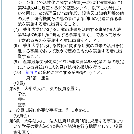
ション創出の活性化に関する法律
(平成20年法律第63号)
第24条の4に規定する知的基盤をいう。以下この号にお
いて同じ。)
の管理及び当該施設、設備又は知的基盤の他
の大学、研究機関その他の者による利用の促進に係る事
業を実施する者に出資すること。
(7)
香川大学における研究の成果を活用する事業
(法人法
第34条の5第1項に規定する事業を除く。)
であって政令
で定めるものを実施する者に出資すること。
(8)
香川大学における技術に関する研究の成果の活用を促
進する事業であって政令で定めるものを実施する者に出
資すること。
(9)
産業競争力強化法
(平成25年法律第98号)
第21条の規定
による出資並びに人的及び技術的援助を行うこと。
(10)
前各号
の業務に附帯する業務を行うこと。
第2節
運営
(役員)
第5条
大学法人に、次の役員を置く。
学長
理事
監事
2
役員に関し必要な事項は、別に定める。
(役員会)
第6条
大学法人に、法人法第11条第2項に規定する事項につ
いて学長の意志決定に先立ち議決を行う機関として、役員
会を置く。