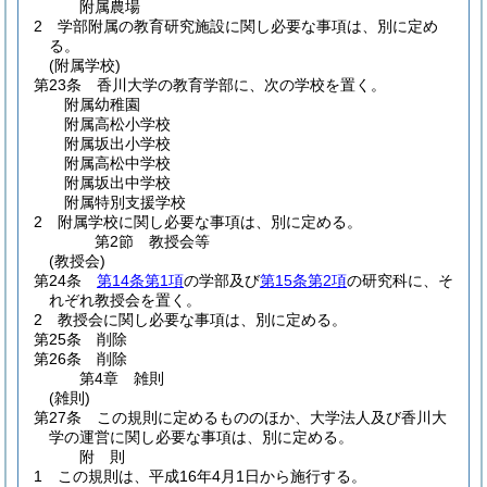
附属農場
2
学部附属の教育研究施設に関し必要な事項は、別に定め
る。
(附属学校)
第23条
香川大学の教育学部に、次の学校を置く。
附属幼稚園
附属高松小学校
附属坂出小学校
附属高松中学校
附属坂出中学校
附属特別支援学校
2
附属学校に関し必要な事項は、別に定める。
第2節
教授会等
(教授会)
第24条
第14条第1項
の学部及び
第15条第2項
の研究科に、そ
れぞれ教授会を置く。
2
教授会に関し必要な事項は、別に定める。
第25条
削除
第26条
削除
第4章
雑則
(雑則)
第27条
この規則に定めるもののほか、大学法人及び香川大
学の運営に関し必要な事項は、別に定める。
附
則
1
この規則は、平成16年4月1日から施行する。