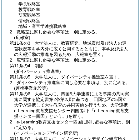
学長戦略室
教育戦略室
研究戦略室
情報戦略室
地域・産官学連携戦略室
2
戦略室に関し必要な事項は、別に定める。
(広報室)
第11条の3
大学法人に、教育研究、地域貢献及び法人の運
営状況等を学内外に広く公開するとともに、本学及び法人
の広報活動の推進を図るため、広報室を置く。
2
広報室に関し必要な事項は、別に定める。
第11条の4
削除
(ダイバーシティ推進室)
第11条の5
大学法人に、ダイバーシティ推進室を置く。
2
ダイバーシティ推進室に関し必要な事項は、別に定める。
(連携事業施設等)
第11条の6
大学法人に、四国5大学連携による事業の共同実
施に関する協定書第2条第2項に基づき、四国地区の5国立
大学が連携して大学教育の共同実施を行うため、大学連携
e-Learning教育支援センター四国
(以下「e-Learning教育支
援センター四国」という。)
を置く。
2
e-Learning教育支援センター四国に関し必要な事項は、別
に定める。
(イノベーションデザイン研究所)
第11条の7
大学法人に、イノベーションデザイン研究所を