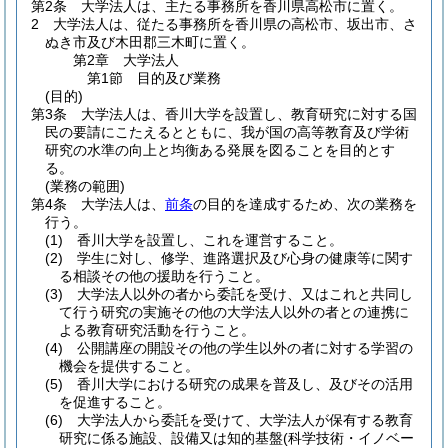
第2条
大学法人は、主たる事務所を香川県高松市に置く。
2
大学法人は、従たる事務所を香川県の高松市、坂出市、さ
ぬき市及び木田郡三木町に置く。
第2章
大学法人
第1節
目的及び業務
(目的)
第3条
大学法人は、香川大学を設置し、教育研究に対する国
民の要請にこたえるとともに、我が国の高等教育及び学術
研究の水準の向上と均衡ある発展を図ることを目的とす
る。
(業務の範囲)
第4条
大学法人は、
前条
の目的を達成するため、次の業務を
行う。
(1)
香川大学を設置し、これを運営すること。
(2)
学生に対し、修学、進路選択及び心身の健康等に関す
る相談その他の援助を行うこと。
(3)
大学法人以外の者から委託を受け、又はこれと共同し
て行う研究の実施その他の大学法人以外の者との連携に
よる教育研究活動を行うこと。
(4)
公開講座の開設その他の学生以外の者に対する学習の
機会を提供すること。
(5)
香川大学における研究の成果を普及し、及びその活用
を促進すること。
(6)
大学法人から委託を受けて、大学法人が保有する教育
研究に係る施設、設備又は知的基盤
(科学技術・イノベー