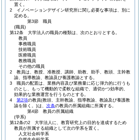
置く。
2
イノベーションデザイン研究所に関し必要な事項は、別に
定める。
第3節
職員
(職員)
第12条
大学法人の職員の種類は、次のとおりとする。
教員
事務職員
技術職員
医療職員
教務職員
その他の職員
2
教員は、教授、准教授、講師、助教、助手、教頭、主幹教
諭、指導教諭、教諭及び養護教諭とする。
3
職員の配置は、業務内容及び業務量に応じ弾力的に行うも
のとし、もって機動的で柔軟な組織で、適切かつ効率的、
効果的な業務運営を行うものとする。
4
第2項
の教員
(教頭、主幹教諭、指導教諭、教諭及び養護教
諭を除く。)
は、
次条
の教員の所属組織に所属する。
第4節
教員の所属組織
(学系)
第12条の2
大学法人に、教育研究上の目的を達成するため
教員が所属する組織として次の学系を置く。
人文社会科学系
自然生命科学系