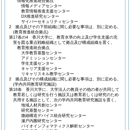
情報化推進統合拠点
情報メディアセンター
教育情報推進支援センター
DX推進研究センター
サイバーセキュリティセンター
2
拠点及びその下部組織に関し必要な事項は、別に定める。
(教育推進統合拠点)
第17条の4
香川大学に、教育水準の向上及び学生支援の充
実を図る重点戦略組織として拠点及び構成組織を置く。
教育推進統合拠点
大学教育基盤センター
アドミッションセンター
学生支援センター
キャリア支援センター
リキャリスキル教学センター
2
拠点及びその構成組織に関し必要な事項は、別に定める。
(学内共同教育研究施設)
第18条
香川大学に、大学法人の教員その他の者が共同して
教育若しくは研究を行う施設又は教育若しくは研究のため
共用する施設として、次の学内共同教育研究施設を置く。
地域人材共創センター
研究基盤センター
微細構造デバイス統合研究センター
瀬戸内圏研究センター
バイオインフォマティクス解析センター