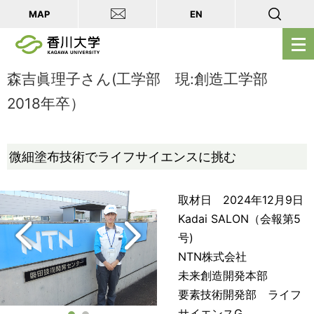
MAP
EN
メ
ニ
ュ
森吉眞理子さん(工学部 現:創造工学部
ー
2018年卒）
を
開
く
微細塗布技術でライフサイエンスに挑む
取材日 2024年12月9日
Kadai SALON（会報第5
号)
NTN株式会社
未来創造開発本部
要素技術開発部 ライフ
サイエンスG