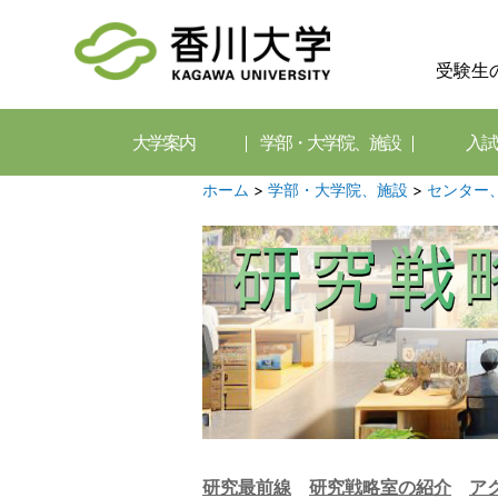
受験生
大学案内
学部・大学院、施設
入試
ホーム
>
学部・大学院、施設
>
センター
研究最前線
研究戦略室の紹介
ア