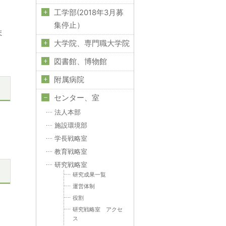
工学部(2018年3月募
集停止）
ま
大学院、専門職大学院
ま
図書館、博物館
附属病院
センター、室
し
法人本部
施設環境部
ま
学長戦略室
教育戦略室
研究戦略室
れ
研究成果一覧
運営体制
役割
研究戦略室 アクセ
ス