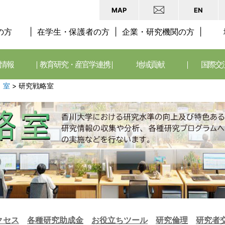
MAP
EN
の方
在学生・保護者の方
企業・研究機関の方
情報
教育研究・産官学連携
地域貢献
国際交
、室
>
研究戦略室
クセス
各種研究助成金
お役立ちツール
研究倫理
研究者