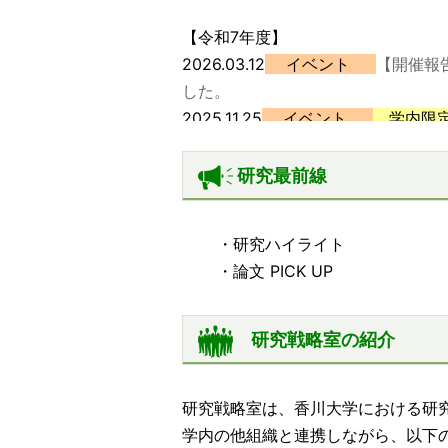
【令和7年度】
2026.03.12
イベント
【開催報
した。
2025.11.25
イベント
学内限
す！（申込〆切：2/26迄）
2025.09.26
論文PICK UP
医学部
研究最前線
2025.07.01
論文PICK UP
教育学部
た。
・
研究ハイライト
2025.06.17
論文PICK UP
医学部 
・
論文 PICK UP
した。
2025.06.12
論文PICK UP
創造工学
2025.05.30
論文PICK UP
医学部
研究戦略室の紹介
ました。
2025.05.27
論文PICK UP
医学部
研究戦略室は、香川大学における研
た。
学内の他組織と連携しながら、以下
2025.04.25
論文PICK UP
創造工