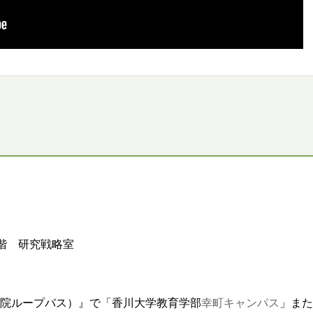
部
緒方教授が大平正芳記念財団の第
40
回大平正芳記念賞を受
大日
教授の論文が
Front Immunolに掲載されま
した。
福留助教
の論文が
Plant Science
に掲載されました。
】「香川大学 異分野研究者交流会－1.0」を開催しました。
学 異分野研究者交流会－1.0」を開催します！ （参加申込〆切
われる「学術的問い」の分析（2023年8月初版）を公開しまし
主催）久留米大学・児島先生による科研費獲得セミナー（動画
度科研費獲得に向けた留意点（資料のみ）」を公開しました
2階 研究戦略室
南書2023（2023年7月版）」を公開しました
ト
「香川大学SDGs Weeks for G7」実施のお知らせ
edings of the National Academy of Sciences of the United States of
院ループバス）』で「
香川大学教育学部
幸町キャンパス
」また