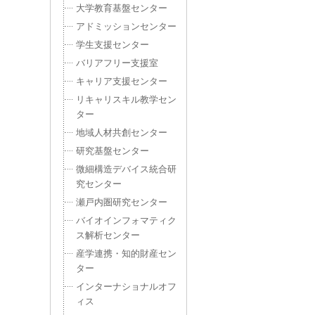
gy
大学教育基盤センター
アドミッションセンター
さ
学生支援センター
バリアフリー支援室
キャリア支援センター
リキャリスキル教学セン
ター
n
地域人材共創センター
研究基盤センター
b
微細構造デバイス統合研
究センター
瀬戸内圏研究センター
会経
バイオインフォマティク
ス解析センター
産学連携・知的財産セン
ター
インターナショナルオフ
r
ィス