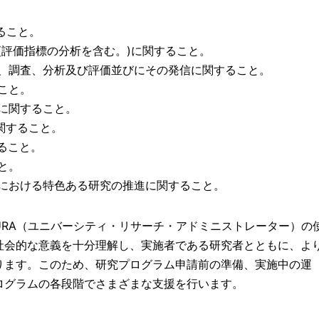
 西山教授ほか1名の論文がKidney Internationalに掲載されま
ること。
略(評価指標の分析を含む。)に関すること。
 鎌田講師の論文がANNALS OF SURGERYにて先行公開され
集、調査、分析及び評価並びにその発信に関すること。
こと。
得に関すること。
に関すること。
告】「香川大学 異分野研究者つながりサロン」を3/7に開催し
ること。
と。
科研費指南書・例文集を公開しました。
学における特色ある研究の推進に関すること。
 畦教授の論文がJournal of Food Science に掲載されまし
部
芳我教授 他３名の論文が
Environmental Health and Prevent
URA（ユニバーシティ・リサーチ・アドミニストレーター）の
社会的な意義を十分理解し、実施者である研究者とともに、よ
定
「香川大学 異分野研究者つながりサロン」を3/7に開催し
ります。このため、研究プログラム申請前の準備、実施中の運
ログラムの各段階でさまざまな支援を行います。
icate2.0を使用した、ジャーナル投稿前の剽窃チェックガイドを