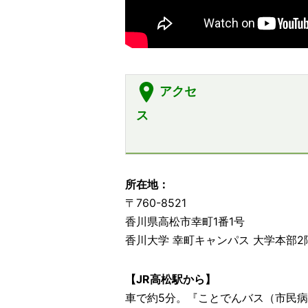
2024.02.01
論文PICK UP
経済学
しました。
2024.01.19
論文PICK UP
医学部
2024.01.14
論文PICK UP
農学部
アクセ
【令和５年度】
ス
2024.03.21
イベント
【開催報告
2024.03.08
イベント
「香川大
3/4）
2023.08.02
学内限定
不適切と思
所在地：
2023.08.02
学内限定
（医学部
〒760-8521
信）を公開しました
香川県高松市幸町1番1号
2023.07.14
学内限定
「
令和6年
香川大学 幸町キャンパス 大学本部
2023.07.14
学内限定
「
科研費指
2023.07.03 ～ 07.14
イベン
【JR高松駅から】
医学部山下助教ほか
6
名の論文が
Proce
車で約5分。
『ことでんバス（市民病
America
に掲載されました。