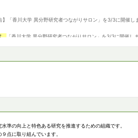
告】「香川大学 異分野研究者つながりサロン」を3/3
に開催し
定
「香川大学 異分野研究者つながりサロン」を3/3に開催し
 森下さん 他４名の論文がMicroscopyに掲載されました。
 徳田講師の論文がThe Astrophysical Journalに掲載されま
祖父江講師の論文がKidney International Reportsに掲載され
部 田原准教授の論文がOrganometallicsに掲載されました。
 北田助教ほか1名の論文がNature Communicationsに掲載さ
 小林助教ほか6名の論文がScientific Reportsに掲載されまし
究水準の向上と特色ある研究を推進するための組織です。
の９点に取り組んでいます。
学部 原准教授の論文がSmall Volume 21に掲載されました。