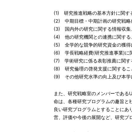
2025.03.28
論文PICK UP
医学部
(1) 研究推進戦略の基本方針に関す
た。
(2) 中期目標・中期計画の研究戦
2025.02.20
論文PICK UP
医学部
(3) 国内外の研究に関する情報収
た。
(4) 他の研究機関との連携に関する
(5) 全学的な競争的研究資金の獲
【令和6年度】
(6) 学長戦略経費(研究推進事業)
2025.03.21
イベント
【開催報
(7) 学術研究に係る表彰推薦に関す
た。
(8) 研究倫理の啓発支援に関するこ
2025.03.19
学内限定
2025年
(9) その他研究水準の向上及び本
2025.02.18
論文PICK UP
教育学部
2025.02.05
論文PICK UP
医学
また、研究戦略室のメンバーである
Medicineに掲載されました。
命は、各種研究プログラムの趣旨と
2025.01.31
イベント
学内限
良い研究プログラムとすることにあ
す！（申込〆切：3/3迄）
営、評価や今後の展開など、研究プ
2025.01.22
学内限定
iThent
しました