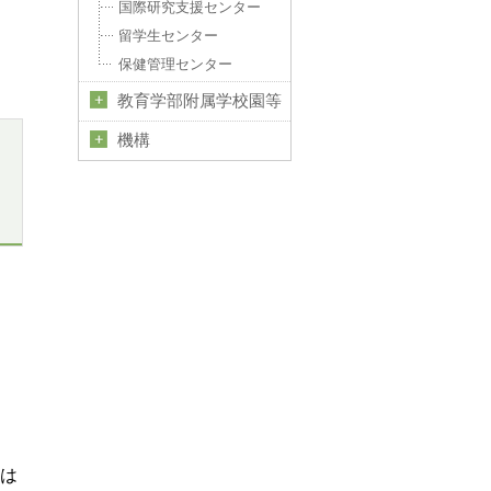
国際研究支援センター
賞
留学生センター
保健管理センター
教育学部附属学校園等
機構
：
た
配
は